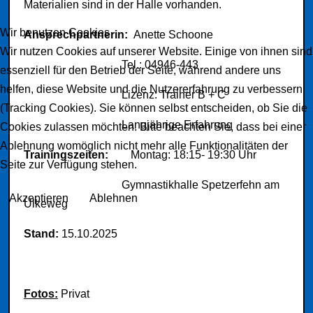
Materialien sind in der Halle vorhanden.
Wir benutzen Cookies
Ansprechpartnerin:
Anette Schoone
Wir nutzen Cookies auf unserer Website. Einige von ihnen sind
Tel.: 04946-443
essenziell für den Betrieb der Seite, während andere uns
helfen, diese Website und die Nutzererfahrung zu verbessern
Lizenz: Trainer B + C
(Tracking Cookies). Sie können selbst entscheiden, ob Sie die
Langjährige Erfahrung
Cookies zulassen möchten. Bitte beachten Sie, dass bei einer
Ablehnung womöglich nicht mehr alle Funktionalitäten der
Trainingszeiten:
Montag: 18:15- 19:30 Uhr
Seite zur Verfügung stehen.
Gymnastikhalle Spetzerfehn am
Akzeptieren
Ablehnen
Ülkeweg
Stand:
15.10.2025
Fotos:
Privat