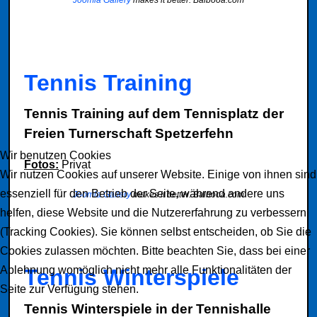
Joomla Gallery
makes it better. Balbooa.com
Tennis Training
Tennis Training auf dem Tennisplatz der
Freien Turnerschaft Spetzerfehn
Wir benutzen Cookies
Fotos:
Privat
Wir nutzen Cookies auf unserer Website. Einige von ihnen sind
essenziell für den Betrieb der Seite, während andere uns
Joomla Gallery
makes it better. Balbooa.com
helfen, diese Website und die Nutzererfahrung zu verbessern
(Tracking Cookies). Sie können selbst entscheiden, ob Sie die
Cookies zulassen möchten. Bitte beachten Sie, dass bei einer
Ablehnung womöglich nicht mehr alle Funktionalitäten der
Tennis Winterspiele
Seite zur Verfügung stehen.
Tennis Winterspiele in der Tennishalle