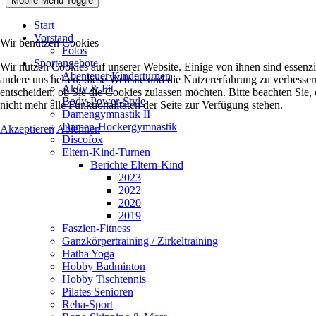
Mobile Menu Toggle
Start
Vorstand
Wir benutzen Cookies
Fotos
Sportangebote
Wir nutzen Cookies auf unserer Website. Einige von ihnen sind essenzie
Abenteuer Kinderturnen
andere uns helfen, diese Website und die Nutzererfahrung zu verbesser
Aktiv & Fit
entscheiden, ob Sie die Cookies zulassen möchten. Bitte beachten Sie
Body-Power-Style
nicht mehr alle Funktionalitäten der Seite zur Verfügung stehen.
Damengymnastik II
Damen-Hockergymnastik
Akzeptieren
Ablehnen
Discofox
Eltern-Kind-Turnen
Berichte Eltern-Kind
2023
2022
2020
2019
Faszien-Fitness
Ganzkörpertraining / Zirkeltraining
Hatha Yoga
Hobby Badminton
Hobby Tischtennis
Pilates Senioren
Reha-Sport