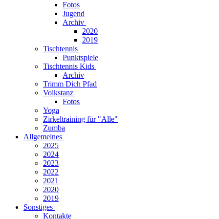
Fotos
Jugend
Archiv
2020
2019
Tischtennis
Punktspiele
Tischtennis Kids
Archiv
Trimm Dich Pfad
Volkstanz
Fotos
Yoga
Zirkeltraining für "Alle"
Zumba
Allgemeines
2025
2024
2023
2022
2021
2020
2019
Sonstiges
Kontakte