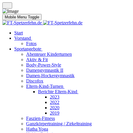
Mobile Menu Toggle
Start
Vorstand
Fotos
Sportangebote
Abenteuer Kinderturnen
Aktiv & Fit
Body-Power-Style
Damengymnastik II
Damen-Hockergymnastik
Discofox
Eltern-Kind-Turnen
Berichte Eltern-Kind
2023
2022
2020
2019
Faszien-Fitness
Ganzkörpertraining / Zirkeltraining
Hatha Yoga