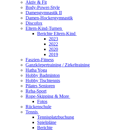
Aktiv & Fit
Body-Power-Style
Damengymnastik II
Damen-Hockergymnastik
Discofox
Eltern-Kind-Turnen
Berichte Eltern-Kind
2023
2022
2020
2019
Faszien-Fitness
Ganzkörpertraining / Zirkeltraining
Hatha Yoga
Hobby Badminton
Hobby Tischtennis
Pilates Senioren
Reha-Sport
Rope-Skipping & More
Fotos
Rückenschule
Tennis
Tennisplatzbuchung
Spielpläne
Berichte