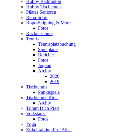
Hobby Badminton
Hobby Tischtennis
Pilates Senioren
Reha-Sport
Rope-Skipping & More
Fotos
Rückenschule
Tennis
Tennisplatzbuchung
Spielpläne
Berichte
Fotos
Jugend
Archiv
2020
2019
Tischtennis
Punktspiele
Tischtennis Kids
Archiv
Trimm Dich Pfad
Volkstanz
Fotos
Yoga
Zirkeltraining für "Alle"