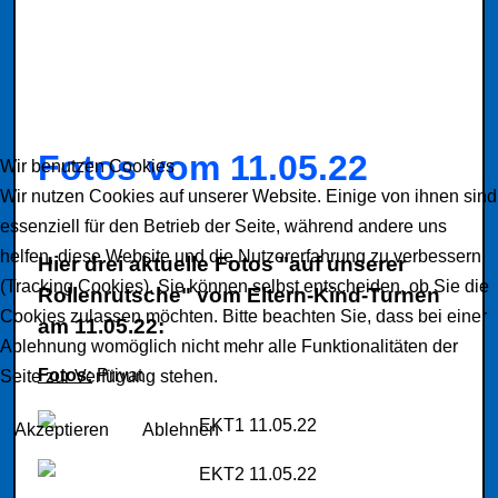
Fotos vom 11.05.22
Wir benutzen Cookies
Wir nutzen Cookies auf unserer Website. Einige von ihnen sind
essenziell für den Betrieb der Seite, während andere uns
helfen, diese Website und die Nutzererfahrung zu verbessern
Hier drei aktuelle Fotos "auf unserer
(Tracking Cookies). Sie können selbst entscheiden, ob Sie die
Rollenrutsche" vom Eltern-Kind-Turnen
Cookies zulassen möchten. Bitte beachten Sie, dass bei einer
am 11.05.22:
Ablehnung womöglich nicht mehr alle Funktionalitäten der
Fotos:
Privat
Seite zur Verfügung stehen.
Akzeptieren
Ablehnen