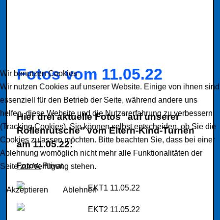
Fotos vom 11.05.22
Wir benutzen Cookies
Wir nutzen Cookies auf unserer Website. Einige von ihnen sind
essenziell für den Betrieb der Seite, während andere uns
helfen, diese Website und die Nutzererfahrung zu verbessern
Hier drei aktuelle Fotos "auf unserer
(Tracking Cookies). Sie können selbst entscheiden, ob Sie die
Rollenrutsche" vom Eltern-Kind-Turnen
Cookies zulassen möchten. Bitte beachten Sie, dass bei einer
am 11.05.22:
Ablehnung womöglich nicht mehr alle Funktionalitäten der
Fotos:
Privat
Seite zur Verfügung stehen.
Akzeptieren
Ablehnen