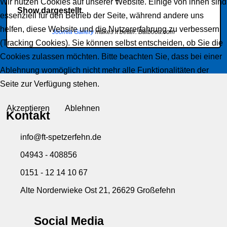
Wir nutzen Cookies auf unserer Website. Einige von ihnen sind
Show dargestellt.
essenziell für den Betrieb der Seite, während andere uns
helfen, diese Website und die Nutzererfahrung zu verbessern
Joomla Gallery
makes it better. Balbooa.com
(Tracking Cookies). Sie können selbst entscheiden, ob Sie die
Cookies zulassen möchten. Bitte beachten Sie, dass bei einer
Ablehnung womöglich nicht mehr alle Funktionalitäten der
Seite zur Verfügung stehen.
Akzeptieren
Ablehnen
Kontakt
info@ft-spetzerfehn.de
04943 - 408856
0151 - 12 14 10 67
Alte Norderwieke Ost 21, 26629 Großefehn
Social Media