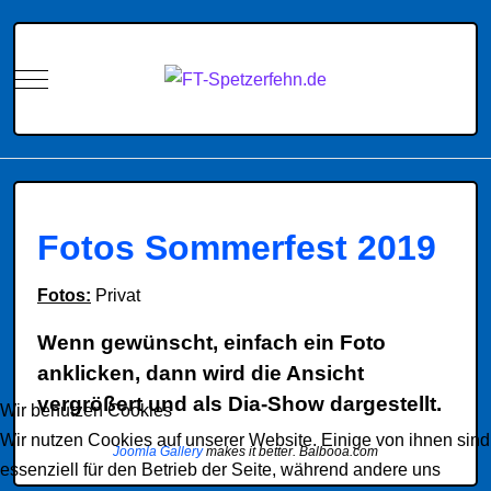
Mobile Menu Toggle
Fotos Sommerfest 2019
Fotos:
Privat
Wenn gewünscht, einfach ein Foto
anklicken, dann wird die Ansicht
vergrößert und als Dia-Show dargestellt.
Wir benutzen Cookies
Wir nutzen Cookies auf unserer Website. Einige von ihnen sind
Joomla Gallery
makes it better. Balbooa.com
essenziell für den Betrieb der Seite, während andere uns