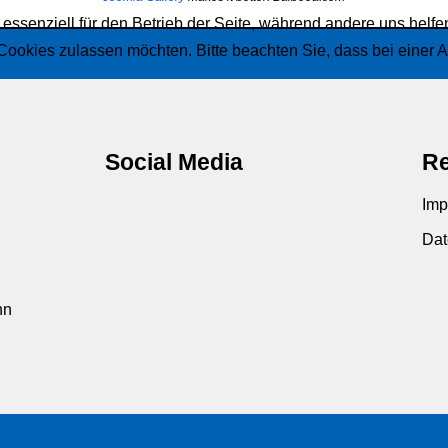
 essenziell für den Betrieb der Seite, während andere uns helf
 Cookies zulassen möchten. Bitte beachten Sie, dass bei einer 
Social Media
Re
Imp
Dat
hn