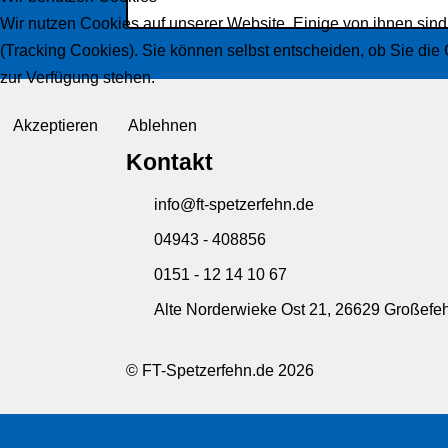
Wir nutzen Cookies auf unserer Website. Einige von ihnen sind
(Tracking Cookies). Sie können selbst entscheiden, ob Sie die
zur Verfügung stehen.
Akzeptieren
Ablehnen
Kontakt
info@ft-spetzerfehn.de
04943 - 408856
0151 - 12 14 10 67
Alte Norderwieke Ost 21, 26629 Großefe
© FT-Spetzerfehn.de 2026