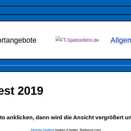
rtangebote
Allge
st 2019
o anklicken, dann wird die Ansicht vergrößert un
Joomla Gallery
makes it better. Balbooa.com